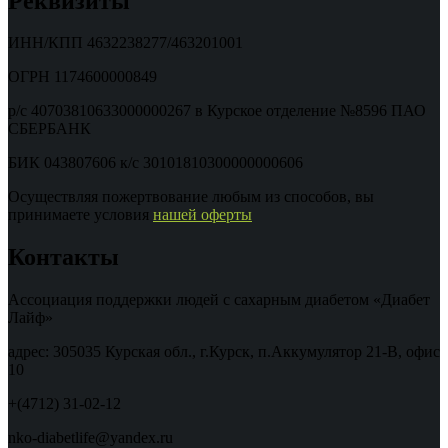
Реквизиты
ИНН/КПП 4632238277/463201001
ОГРН 1174600000849
р/с 40703810633000000267 в Курское отделение №8596 ПАО
СБЕРБАНК
БИК 043807606 к/с 30101810300000000606
Осуществляя пожертвование любым из способов, вы
принимаете условия
нашей оферты
Контакты
Ассоциация поддержки людей с сахарным диабетом «Диабет
Лайф»
адрес: 305035 Курская обл., г.Курск, п.Аккумулятор 21-В, офис
10
+(4712) 31-02-12
nko-diabetlife@yandex.ru