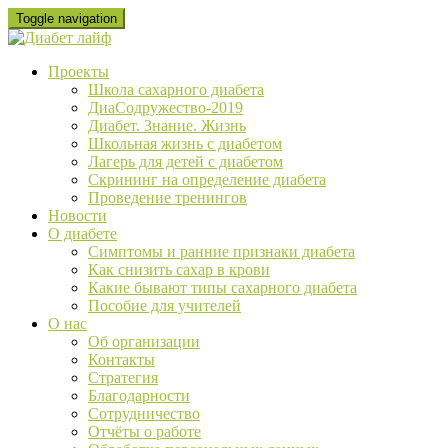
Skip
Toggle navigation
to
content
Проекты
Школа сахарного диабета
ДиаСодружество-2019
Диабет. Знание. Жизнь
Школьная жизнь с диабетом
Лагерь для детей с диабетом
Скрининг на определение диабета
Проведение тренингов
Новости
О диабете
Cимптомы и ранние признаки диабета
Как снизить сахар в крови
Какие бывают типы сахарного диабета
Пособие для учителей
О нас
Об организации
Контакты
Стратегия
Благодарности
Сотрудничество
Отчёты о работе