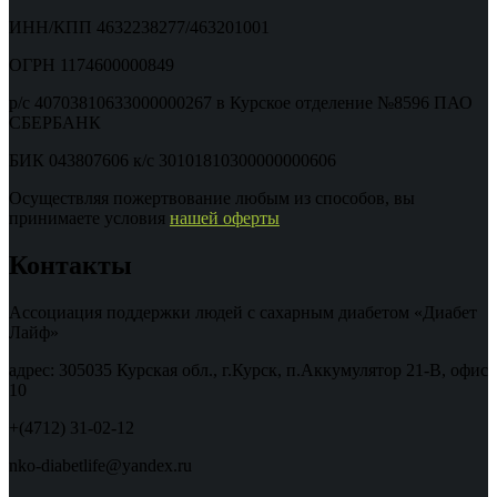
ИНН/КПП 4632238277/463201001
ОГРН 1174600000849
р/с 40703810633000000267 в Курское отделение №8596 ПАО
СБЕРБАНК
БИК 043807606 к/с 30101810300000000606
Осуществляя пожертвование любым из способов, вы
принимаете условия
нашей оферты
Контакты
Ассоциация поддержки людей с сахарным диабетом «Диабет
Лайф»
адрес: 305035 Курская обл., г.Курск, п.Аккумулятор 21-В, офис
10
+(4712) 31-02-12
nko-diabetlife@yandex.ru