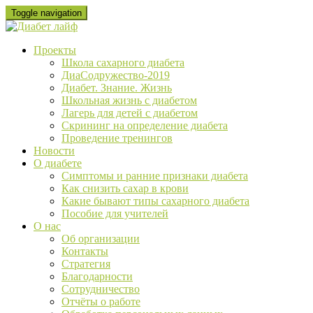
Skip
Toggle navigation
to
content
Проекты
Школа сахарного диабета
ДиаСодружество-2019
Диабет. Знание. Жизнь
Школьная жизнь с диабетом
Лагерь для детей с диабетом
Скрининг на определение диабета
Проведение тренингов
Новости
О диабете
Cимптомы и ранние признаки диабета
Как снизить сахар в крови
Какие бывают типы сахарного диабета
Пособие для учителей
О нас
Об организации
Контакты
Стратегия
Благодарности
Сотрудничество
Отчёты о работе