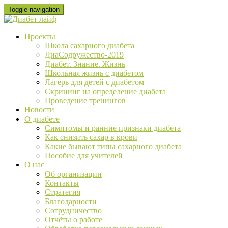
Skip
Toggle navigation
to
content
Проекты
Школа сахарного диабета
ДиаСодружество-2019
Диабет. Знание. Жизнь
Школьная жизнь с диабетом
Лагерь для детей с диабетом
Скрининг на определение диабета
Проведение тренингов
Новости
О диабете
Cимптомы и ранние признаки диабета
Как снизить сахар в крови
Какие бывают типы сахарного диабета
Пособие для учителей
О нас
Об организации
Контакты
Стратегия
Благодарности
Сотрудничество
Отчёты о работе