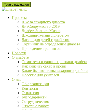
Skip
Toggle navigation
to
content
Проекты
Школа сахарного диабета
ДиаСодружество-2019
Диабет. Знание. Жизнь
Школьная жизнь с диабетом
Лагерь для детей с диабетом
Скрининг на определение диабета
Проведение тренингов
Новости
О диабете
Cимптомы и ранние признаки диабета
Как снизить сахар в крови
Какие бывают типы сахарного диабета
Пособие для учителей
О нас
Об организации
Контакты
Стратегия
Благодарности
Сотрудничество
Отчёты о работе