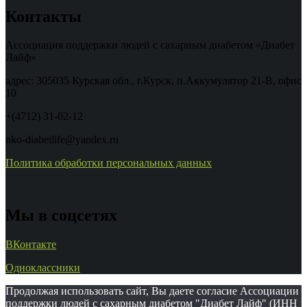
Контакты
Ассоциация поддержки людей с сахарным диабетом «Диабет
Лайф»
адрес: 305035 Курская обл., г.Курск, п.Аккумулятор 21-В, офис
10
+(4712) 31-02-12
nko-diabetlife@yandex.ru
Политика обработки персональных данных
Мы в соцсетях
ВКонтакте
Одноклассники
Продолжая использовать сайт, Вы даете согласие Ассоциации
поддержки людей с сахарным диабетом "Диабет Лайф" (ИНН