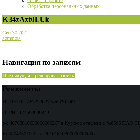
Отчёты о работе
Обработка персональных данных
K34zAxt0LUk
Сен
30
2021
admindia
Навигация по записям
Предыдущая
Предыдущая запись:
Реквизиты
ИНН/КПП 4632238277/463201001
ОГРН 1174600000849
р/с 40703810633000000267 в Курское отделение №8596 ПАО
БИК 043807606 к/с 30101810300000000606