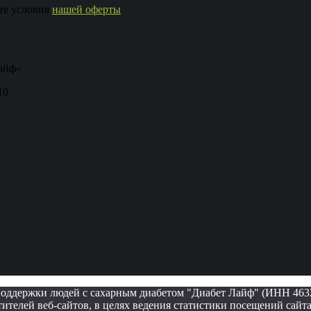
те условия
нашей оферты
айф»
10
поддержки людей с сахарным диабетом "Диабет Лайф" (ИНН 46322
ителей веб-сайтов, в целях ведения статистики посещений сайт