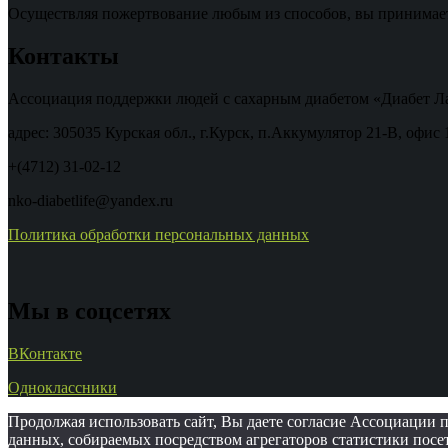
Осуществляя пожертвование любым из способов, вы принимае
Контакты
Ассоциация поддержки людей с сахарным диабетом «Диабет Л
адрес: 305035 Курская обл., г.Курск, п.Аккумулятор 21-В, офис 
+(4712) 31-02-12
nko-diabetlife@yandex.ru
Политика обработки персональных данных
Мы в соцсетях
ВКонтакте
Одноклассники
Продолжая использовать сайт, Вы даете согласие Ассоциации 
данных, собираемых посредством агрегаторов статистики посет