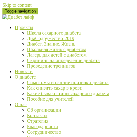
Skip to content
Toggle navigation
Проекты
Школа сахарного диабета
ДиаСодружество-2019
Диабет. Знание. Жизнь
Школьная жизнь с диабетом
Лагерь для детей с диабетом
Скрининг на определение диабета
Проведение тренингов
Новости
О диабете
Cимптомы и ранние признаки диабета
Как снизить сахар в крови
Какие бывают типы сахарного диабета
Пособие для учителей
О нас
Об организации
Контакты
Стратегия
Благодарности
Сотрудничество