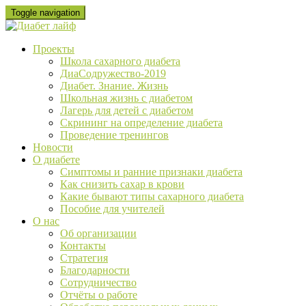
Skip
Toggle navigation
to
content
Проекты
Школа сахарного диабета
ДиаСодружество-2019
Диабет. Знание. Жизнь
Школьная жизнь с диабетом
Лагерь для детей с диабетом
Скрининг на определение диабета
Проведение тренингов
Новости
О диабете
Cимптомы и ранние признаки диабета
Как снизить сахар в крови
Какие бывают типы сахарного диабета
Пособие для учителей
О нас
Об организации
Контакты
Стратегия
Благодарности
Сотрудничество
Отчёты о работе