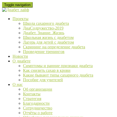
Skip
Toggle navigation
to
content
Проекты
Школа сахарного диабета
ДиаСодружество-2019
Диабет. Знание. Жизнь
Школьная жизнь с диабетом
Лагерь для детей с диабетом
Скрининг на определение диабета
Проведение тренингов
Новости
О диабете
Cимптомы и ранние признаки диабета
Как снизить сахар в крови
Какие бывают типы сахарного диабета
Пособие для учителей
О нас
Об организации
Контакты
Стратегия
Благодарности
Сотрудничество
Отчёты о работе