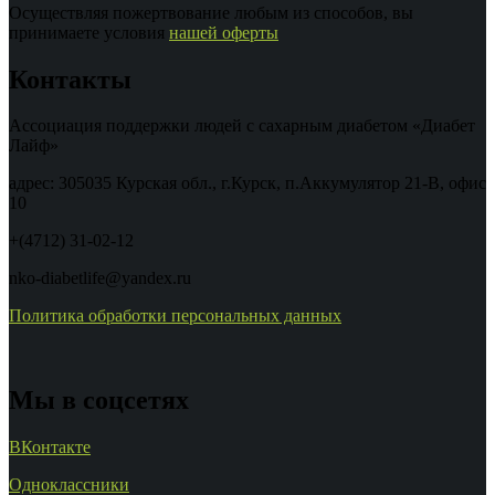
Осуществляя пожертвование любым из способов, вы
принимаете условия
нашей оферты
Контакты
Ассоциация поддержки людей с сахарным диабетом «Диабет
Лайф»
адрес: 305035 Курская обл., г.Курск, п.Аккумулятор 21-В, офис
10
+(4712) 31-02-12
nko-diabetlife@yandex.ru
Политика обработки персональных данных
Мы в соцсетях
ВКонтакте
Одноклассники