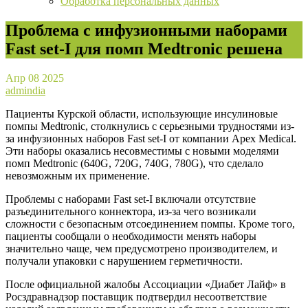
Обработка персональных данных
Проблема с инфузионными наборами
Fast set-I для помп Medtronic решена
Апр
08
2025
admindia
Пациенты Курской области, использующие инсулиновые
помпы Medtronic, столкнулись с серьезными трудностями из-
за инфузионных наборов Fast set-I от компании Apex Medical.
Эти наборы оказались несовместимы с новыми моделями
помп Medtronic (640G, 720G, 740G, 780G), что сделало
невозможным их применение.
Проблемы с наборами Fast set-I включали отсутствие
разъединительного коннектора, из-за чего возникали
сложности с безопасным отсоединением помпы. Кроме того,
пациенты сообщали о необходимости менять наборы
значительно чаще, чем предусмотрено производителем, и
получали упаковки с нарушением герметичности.
После официальной жалобы Ассоциации «Диабет Лайф» в
Росздравнадзор поставщик подтвердил несоответствие