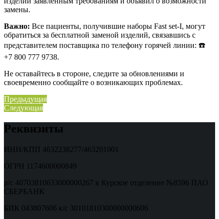
изделий заявленным требованиям и объявил о возможности
замены.
Важно:
Все пациенты, получившие наборы Fast set-I, могут
обратиться за бесплатной заменой изделий, связавшись с
представителем поставщика по телефону горячей линии: ☎️
+7 800 777 9738.
Не оставайтесь в стороне, следите за обновлениями и
своевременно сообщайте о возникающих проблемах.
Навигация
Предыдущая
Предыдущая
Следующая
запись:
Следующая
по
запись:
записям
Реквизиты
ИНН/КПП 4632238277/463201001
ОГРН 1174600000849
р/с 40703810633000000267 в Курское отделение №8596 ПАО
СБЕРБАНК
БИК 043807606 к/с 30101810300000000606