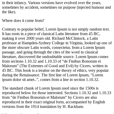
in their infancy. Various versions have evolved over the years,
sometimes by accident, sometimes on purpose (injected humour and
the like).
Where does it come from?
Contrary to popular belief, Lorem Ipsum is not simply random text.
It has roots in a piece of classical Latin literature from 45 BC,
making it over 2000 years old. Richard McClintock, a Latin
professor at Hampden-Sydney College in Virginia, looked up one of
the more obscure Latin words, consectetur, from a Lorem Ipsum
passage, and going through the cites of the word in classical
literature, discovered the undoubtable source. Lorem Ipsum comes
from sections 1.10.32 and 1.10.33 of “de Finibus Bonorum et
Malorum” (The Extremes of Good and Evil) by Cicero, written in
45 BC. This book is a treatise on the theory of ethics, very popular
during the Renaissance. The first line of Lorem Ipsum, “Lorem
ipsum dolor sit amet..”, comes from a line in section 1.10.32.
The standard chunk of Lorem Ipsum used since the 1500s is
reproduced below for those interested. Sections 1.10.32 and 1.10.33
from “de Finibus Bonorum et Malorum” by Cicero are also
reproduced in their exact original form, accompanied by English
versions from the 1914 translation by H. Rackham.