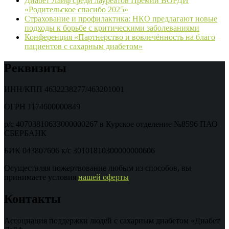
Диабет Лайф среди лауреатов Премии ВОРДИ
«Родительское спасибо 2025»
Страхование и профилактика: НКО предлагают новые
подходы к борьбе с критическими заболеваниями
Конференция «Партнерство и вовлечённость на благо
пациентов с сахарным диабетом»
Реквизиты
ИНН/КПП 4632238277/463201001
ОГРН 1174600000849
р/с 40703810633000000267 в Курское отделение №8596 ПАО
СБЕРБАНК
БИК 043807606 к/с 30101810300000000606
Осуществляя пожертвование любым из способов, вы
принимаете условия
нашей оферты
Контакты
Ассоциация поддержки людей с сахарным диабетом «Диабет