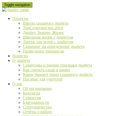
Skip
Toggle navigation
to
content
Проекты
Школа сахарного диабета
ДиаСодружество-2019
Диабет. Знание. Жизнь
Школьная жизнь с диабетом
Лагерь для детей с диабетом
Скрининг на определение диабета
Проведение тренингов
Новости
О диабете
Cимптомы и ранние признаки диабета
Как снизить сахар в крови
Какие бывают типы сахарного диабета
Пособие для учителей
О нас
Об организации
Контакты
Стратегия
Благодарности
Сотрудничество
Отчёты о работе