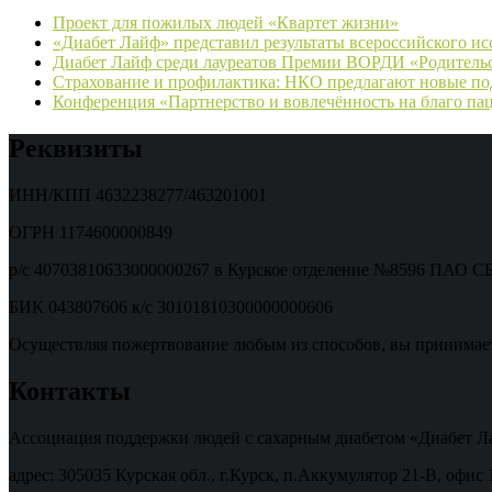
Проект для пожилых людей «Квартет жизни»
«Диабет Лайф» представил результаты всероссийского ис
Диабет Лайф среди лауреатов Премии ВОРДИ «Родительс
Страхование и профилактика: НКО предлагают новые под
Конференция «Партнерство и вовлечённость на благо па
Реквизиты
ИНН/КПП 4632238277/463201001
ОГРН 1174600000849
р/с 40703810633000000267 в Курское отделение №8596 ПАО
БИК 043807606 к/с 30101810300000000606
Осуществляя пожертвование любым из способов, вы принимае
Контакты
Ассоциация поддержки людей с сахарным диабетом «Диабет Л
адрес: 305035 Курская обл., г.Курск, п.Аккумулятор 21-В, офис 