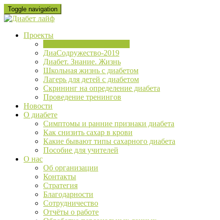
Skip
Toggle navigation
to
content
Проекты
Школа сахарного диабета
ДиаСодружество-2019
Диабет. Знание. Жизнь
Школьная жизнь с диабетом
Лагерь для детей с диабетом
Скрининг на определение диабета
Проведение тренингов
Новости
О диабете
Cимптомы и ранние признаки диабета
Как снизить сахар в крови
Какие бывают типы сахарного диабета
Пособие для учителей
О нас
Об организации
Контакты
Стратегия
Благодарности
Сотрудничество
Отчёты о работе