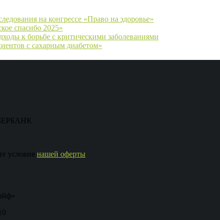
следования на конгрессе «Право на здоровье»
кое спасибо 2025»
ходы к борьбе с критическими заболеваниями
циентов с сахарным диабетом»
 СБЕРБАНК
те условия
нашей оферты
айф»
10