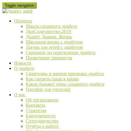
Skip
Toggle navigation
to
content
Проекты
Школа сахарного диабета
ДиаСодружество-2019
Диабет. Знание. Жизнь
Школьная жизнь с диабетом
Лагерь для детей с диабетом
Скрининг на определение диабета
Проведение тренингов
Новости
О диабете
Cимптомы и ранние признаки диабета
Как снизить сахар в крови
Какие бывают типы сахарного диабета
Пособие для учителей
О нас
Об организации
Контакты
Стратегия
Благодарности
Сотрудничество
Отчёты о работе