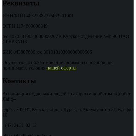
Реквизиты
ИНН/КПП 4632238277/463201001
ОГРН 1174600000849
р/с 40703810633000000267 в Курское отделение №8596 ПАО
СБЕРБАНК
БИК 043807606 к/с 30101810300000000606
Осуществляя пожертвование любым из способов, вы
принимаете условия
нашей оферты
Контакты
Ассоциация поддержки людей с сахарным диабетом «Диабет
Лайф»
адрес: 305035 Курская обл., г.Курск, п.Аккумулятор 21-В, офис
10
+(4712) 31-02-12
nko-diabetlife@yandex.ru