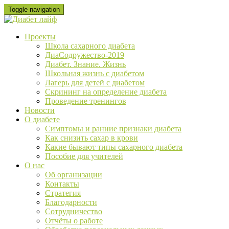
Skip
Toggle navigation
to
content
Проекты
Школа сахарного диабета
ДиаСодружество-2019
Диабет. Знание. Жизнь
Школьная жизнь с диабетом
Лагерь для детей с диабетом
Скрининг на определение диабета
Проведение тренингов
Новости
О диабете
Cимптомы и ранние признаки диабета
Как снизить сахар в крови
Какие бывают типы сахарного диабета
Пособие для учителей
О нас
Об организации
Контакты
Стратегия
Благодарности
Сотрудничество
Отчёты о работе