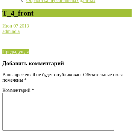
Обработка персональных данных
T_4_front
Июн
07
2013
admindia
Навигация
Предыдущая
Предыдущая
запись:
по
Добавить комментарий
записям
Ваш адрес email не будет опубликован.
Обязательные поля
помечены
*
Комментарий
*