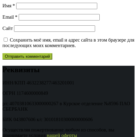
Имя
*
Email
*
Сайт
Сохранить моё имя, email и адрес сайта в этом браузере для
последующих моих комментариев.
Реквизиты
ИНН/КПП 4632238277/463201001
ОГРН 1174600000849
р/с 40703810633000000267 в Курское отделение №8596 ПАО
СБЕРБАНК
БИК 043807606 к/с 30101810300000000606
Осуществляя пожертвование любым из способов, вы
принимаете условия
нашей оферты