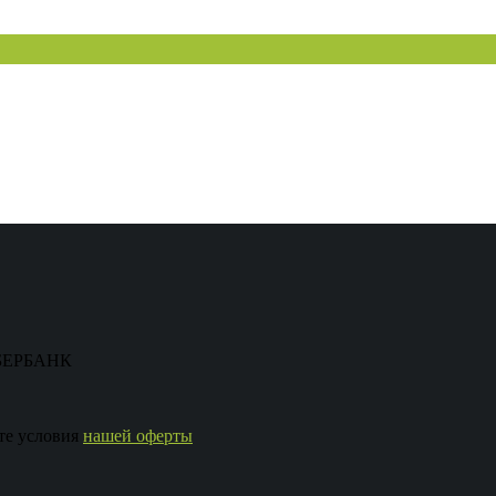
 СБЕРБАНК
те условия
нашей оферты