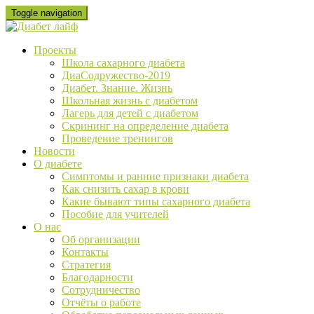
Skip
Toggle navigation
to
content
Проекты
Школа сахарного диабета
ДиаСодружество-2019
Диабет. Знание. Жизнь
Школьная жизнь с диабетом
Лагерь для детей с диабетом
Скрининг на определение диабета
Проведение тренингов
Новости
О диабете
Cимптомы и ранние признаки диабета
Как снизить сахар в крови
Какие бывают типы сахарного диабета
Пособие для учителей
О нас
Об организации
Контакты
Стратегия
Благодарности
Сотрудничество
Отчёты о работе