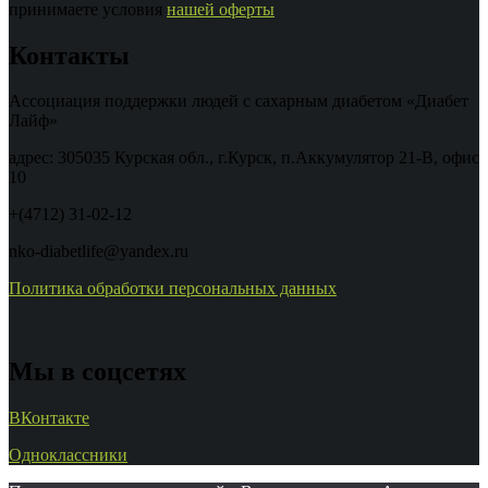
принимаете условия
нашей оферты
Контакты
Ассоциация поддержки людей с сахарным диабетом «Диабет
Лайф»
адрес: 305035 Курская обл., г.Курск, п.Аккумулятор 21-В, офис
10
+(4712) 31-02-12
nko-diabetlife@yandex.ru
Политика обработки персональных данных
Мы в соцсетях
ВКонтакте
Одноклассники