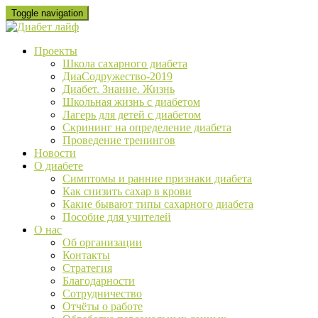
Skip
Toggle navigation
to
content
Проекты
Школа сахарного диабета
ДиаСодружество-2019
Диабет. Знание. Жизнь
Школьная жизнь с диабетом
Лагерь для детей с диабетом
Скрининг на определение диабета
Проведение тренингов
Новости
О диабете
Cимптомы и ранние признаки диабета
Как снизить сахар в крови
Какие бывают типы сахарного диабета
Пособие для учителей
О нас
Об организации
Контакты
Стратегия
Благодарности
Сотрудничество
Отчёты о работе