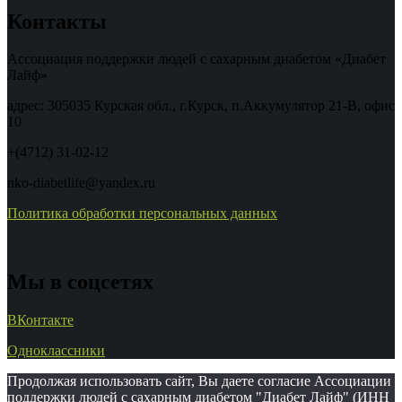
Контакты
Ассоциация поддержки людей с сахарным диабетом «Диабет
Лайф»
адрес: 305035 Курская обл., г.Курск, п.Аккумулятор 21-В, офис
10
+(4712) 31-02-12
nko-diabetlife@yandex.ru
Политика обработки персональных данных
Мы в соцсетях
ВКонтакте
Одноклассники
Продолжая использовать сайт, Вы даете согласие Ассоциации
поддержки людей с сахарным диабетом "Диабет Лайф" (ИНН