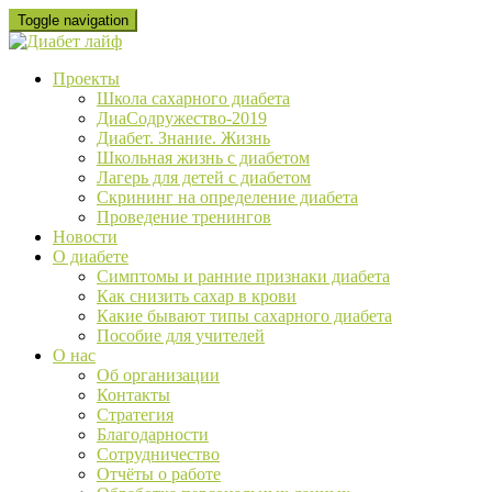
Skip
Toggle navigation
to
content
Проекты
Школа сахарного диабета
ДиаСодружество-2019
Диабет. Знание. Жизнь
Школьная жизнь с диабетом
Лагерь для детей с диабетом
Скрининг на определение диабета
Проведение тренингов
Новости
О диабете
Cимптомы и ранние признаки диабета
Как снизить сахар в крови
Какие бывают типы сахарного диабета
Пособие для учителей
О нас
Об организации
Контакты
Стратегия
Благодарности
Сотрудничество
Отчёты о работе