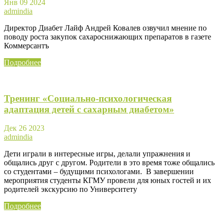
Янв
09
2024
admindia
Директор Диабет Лайф Андрей Ковалев озвучил мнение по
поводу роста закупок сахароснижающих препаратов в газете
Коммерсантъ
Подробнее
Тренинг «Социально-психологическая
адаптация детей с сахарным диабетом»
Дек
26
2023
admindia
Дети играли в интересные игры, делали упражнения и
общались друг с другом. Родители в это время тоже общались
со студентами – будущими психологами. В завершении
мероприятия студенты КГМУ провели для юных гостей и их
родителей экскурсию по Университету
Подробнее