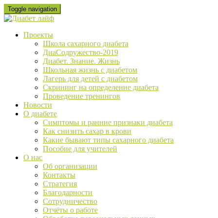
Skip
Toggle navigation
to
content
Проекты
Школа сахарного диабета
ДиаСодружество-2019
Диабет. Знание. Жизнь
Школьная жизнь с диабетом
Лагерь для детей с диабетом
Скрининг на определение диабета
Проведение тренингов
Новости
О диабете
Cимптомы и ранние признаки диабета
Как снизить сахар в крови
Какие бывают типы сахарного диабета
Пособие для учителей
О нас
Об организации
Контакты
Стратегия
Благодарности
Сотрудничество
Отчёты о работе