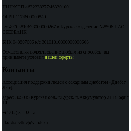
ИНН/КПП 4632238277/463201001
ОГРН 1174600000849
р/с 40703810633000000267 в Курское отделение №8596 ПАО
СБЕРБАНК
БИК 043807606 к/с 30101810300000000606
Осуществляя пожертвование любым из способов, вы
принимаете условия
нашей оферты
Контакты
Ассоциация поддержки людей с сахарным диабетом «Диабет
Лайф»
адрес: 305035 Курская обл., г.Курск, п.Аккумулятор 21-В, офис
10
+(4712) 31-02-12
nko-diabetlife@yandex.ru