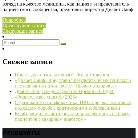
взгляд на качество медицины, как пациент и представитель
пациентского сообщества, представил директор Диабет Лайф
Подробнее
Навигация
Предыдущие записи
Следующие записи
по
записям
Свежие записи
Проект для пожилых людей «Квартет жизни»
«Диабет Лайф» представил результаты всероссийского
исследования на конгрессе «Право на здоровье»
Диабет Лайф среди лауреатов Премии ВОРДИ
«Родительское спасибо 2025»
Страхование и профилактика: НКО предлагают новые
подходы к борьбе с критическими заболеваниями
Конференция «Партнерство и вовлечённость на благо
пациентов с сахарным диабетом»
Реквизиты