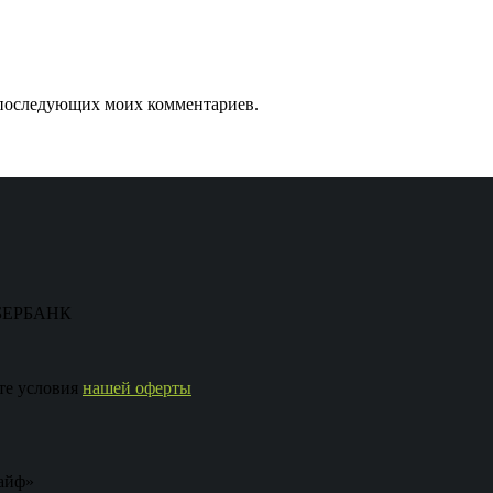
ля последующих моих комментариев.
 СБЕРБАНК
те условия
нашей оферты
айф»