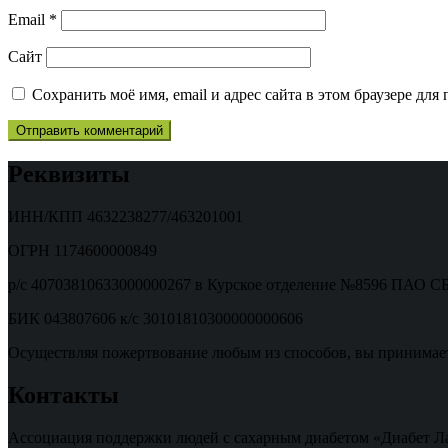
Email
*
Сайт
Сохранить моё имя, email и адрес сайта в этом браузере д
Реквизиты
ИНН/КПП 4632238277/463201001
ОГРН 1174600000849
р/с 40703810633000000267 в Курское отделение №8596 ПАО
БИК 043807606 к/с 30101810300000000606
Осуществляя пожертвование любым из способов, вы принимае
Контакты
Ассоциация поддержки людей с сахарным диабетом «Диабет Л