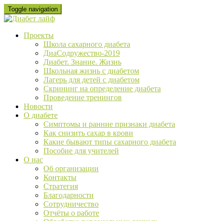
Skip
Toggle navigation
to
content
Проекты
Школа сахарного диабета
ДиаСодружество-2019
Диабет. Знание. Жизнь
Школьная жизнь с диабетом
Лагерь для детей с диабетом
Скрининг на определение диабета
Проведение тренингов
Новости
О диабете
Cимптомы и ранние признаки диабета
Как снизить сахар в крови
Какие бывают типы сахарного диабета
Пособие для учителей
О нас
Об организации
Контакты
Стратегия
Благодарности
Сотрудничество
Отчёты о работе