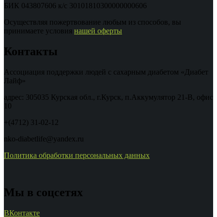
БИК 043807606 к/с 30101810300000000606
Осуществляя пожертвование любым из способов, вы
принимаете условия
нашей оферты
Контакты
Ассоциация поддержки людей с сахарным диабетом «Диабет
Лайф»
адрес: 305035 Курская обл., г.Курск, п.Аккумулятор 21-В, офис
10
+(4712) 31-02-12
nko-diabetlife@yandex.ru
Политика обработки персональных данных
Мы в соцсетях
ВКонтакте