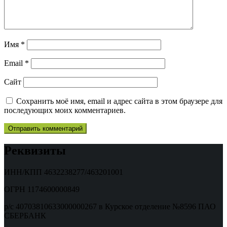
Имя
*
Email
*
Сайт
Сохранить моё имя, email и адрес сайта в этом браузере для
последующих моих комментариев.
Реквизиты
ИНН/КПП 4632238277/463201001
ОГРН 1174600000849
р/с 40703810633000000267 в Курское отделение №8596 ПАО
СБЕРБАНК