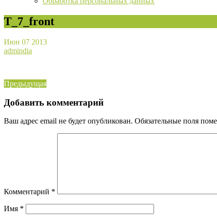
Обработка персональных данных
T_7_front
Июн
07
2013
admindia
Навигация
Предыдущая
Предыдущая
запись:
по
Добавить комментарий
записям
Ваш адрес email не будет опубликован.
Обязательные поля пом
Комментарий
*
Имя
*