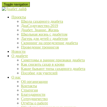
Skip
Toggle navigation
to
content
Проекты
Школа сахарного диабета
ДиаСодружество-2019
Диабет. Знание. Жизнь
Школьная жизнь с диабетом
Лагерь для детей с диабетом
Скрининг на определение диабета
Проведение тренингов
Новости
О диабете
Cимптомы и ранние признаки диабета
Как снизить сахар в крови
Какие бывают типы сахарного диабета
Пособие для учителей
О нас
Об организации
Контакты
Стратегия
Благодарности
Сотрудничество
Отчёты о работе