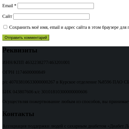
Email
*
Сайт
Сохранить моё имя, email и адрес сайта в этом браузере д
Реквизиты
ИНН/КПП 4632238277/463201001
ОГРН 1174600000849
р/с 40703810633000000267 в Курское отделение №8596 ПАО
БИК 043807606 к/с 30101810300000000606
Осуществляя пожертвование любым из способов, вы принимае
Контакты
Ассоциация поддержки людей с сахарным диабетом «Диабет Л