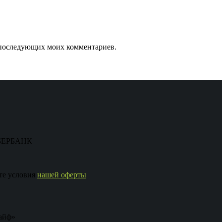
ля последующих моих комментариев.
 СБЕРБАНК
те условия
нашей оферты
айф»